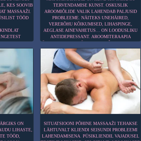
E, KES SOOVIB
TERVENDAMISE KUNST. OSKUSLIK
AT MASSAAŽI.
AROOMIÕLIDE VALIK LAHENDAB PALJUSID
ÜSILIST TÖÖD
PROBLEEME. NÄITEKS UNEHÄIRED,
VERERÕHU KÕIKUMISED, LIHASPINGE,
 KINDLAT
AEGLASE AINEVAHETUS… ON LOODUSLIKU
INGETEST
ANTIDEPRESSANT. AROOMITERAAPIA
ÜHENDAB ENDAS ÜLDMASSAAŽI JA TAIMEDE
EVAM KUI
EETERLIKE ÕLIDE RAVIOMADUSED.
ING SELLES
AROOMIMASSAAŽ STIMULEERIB ORGANISMI
ENITUSI NING
VÕIMET END ISE RAVIDA. SEE
AID VÕTTEID.
ALTERNATIIVMEDITSIINI MEETOD MÕJUTAB
ADA LIHASTE
INIMESE PSÜÜHIKAT: TÕSTAB MEELEOLU,
, MASSAAŽ
ANNAB RAHULIKU UNE, RAHUSTAB ÄREVUST,
ET JÄÄKAINED
VALUVAIGISTAV. MÕJUTAB STRESSI,
ASTEST JA
ÜLEVÄSIMUST, MASENDUST.
 NING VÄRSKE
MASSÖÖRI LIIGUTUSED ON RAHULIKUD JA
GA LIHASTESSE
SUJUVAD, ET MÕJUTADA NAHAALUSEID
SMÄRGILE VÕIB
KUDESID.
RAHUSTAV VÕI
AROOMITERAAPIA EETERLIKUD ÕLID:
ÄRGIKS ON
SITUATSIOONI PÕHINE MASSAAŽI TEHAKSE
ERGUTAV.
MÄND
– VIIRUSEID JA BAKTEREID HÄVITAV JA
AUDU LIHASTE,
LÄHTUVALT KLIENDI SEISUNDI PROBLEEMI
MÄLU TUGEVDAV.
ITE TÖÖD,
LAHENDAMISENA. PÜSIKLIENDIL VAJADUSEL
PIPARMÜNT
– VN: RASEDAD, VÄIKSED
0 MIN