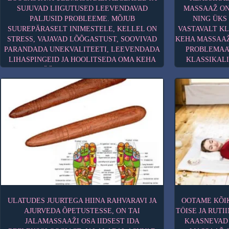
SUJUVAD LIIGUTUSED LEEVENDAVAD
MASSAAŽ ON
PALJUSID PROBLEEME. MÕJUB
NING ÜKS
SUUREPÄRASELT INIMESTELE, KELLEL ON
VASTAVALT KL
STRESS, VAJAVAD LÕÕGASTUST, SOOVIVAD
KEHA MASSAAŽ
PARANDADA UNEKVALITEETI, LEEVENDADA
PROBLEMAAT
LIHASPINGEID JA HOOLITSEDA OMA KEHA
KLASSIKALI
EEST. MASSÖÖRI LIIGUTUSED ON RAHULIKUD
VERERINGET, 
JA SUJUVAD ENT PIISAVALT JÕULISED, ET
VÄHENDAB 
MÕJUTADA KA NAHAALUSEID KUDESID.
MÕJUTAB IMM
MASSÖÖR KASUTAB SARNASEID
NII VAIMS
MASSAAŽIVÕTTEID NAGU KA
ÜLEKOORM
AROOMIMASSAAŽI PUHUL, KUID KASUTAB
SELLEST, M
VAID BAASÕLISID. SEETÕTTU SOBIB SEE
KASUTAB, M
MASSAAŽ ERITI HÄSTI ALLERGIKU VÕI
NAHAALUSEL
TUNDLIKU NAHA PUHUL NING VÕIMALDAB
LÕÕGASTAVA
SAADA SAMASUGUSE LÕÕGASTAVA ELAMUSE
NAGU AROOMIMASSAAŽIS.
KESTVUS:
BAASÕLID, MILLELE VÕIB LISADA
ULATUDES JUURTEGA HIINA RAHVARAVI JA
OOTAME KÕIK
EETERLIKKU ÕLID:
AJURVEDA ÕPETUSTESSE, ON TAI
TÖISE JA RUTI
JALAMASSAAŽI OSA IIDSEST IDA
KAASNEVAD 
JOJOBA
– VN (VASTUNÄIDUSTATUD):