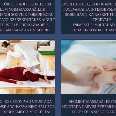
 KÕIGE TRADITSIOONILISEM
SPORTLASTELE, VAID IGAÜHEL
 LEVINUIM MASSAAŽILIIK.
TUGEVAMAT JA INTENSIIVSEM
IENDI SOOVILE TOIMUB KOGU
SOBIB HÄSTI KA RASKET FÜ
 VÕI KESKENDUTAKSE AINULT
TEGEVALE
ILISTELE PIIRKONDADELE.
INIMESELE. VÕI TAHAD
NE MASSAAŽ AKTIVISEERIB
KEHAPIIRKONDA LIHASP
ERGUTAB AINEVAHETUST NING
VABASTADA.
VALUSID JA LIHASPINGEID.
SPORDIMASSAAŽ ON TUG
UUNSUSSÜSTEEMI, LÕÕGASTAB
KLASSIKALINE MASSAAŽ N
E PINGE KUI KA FÜÜSILISE
KASUTATAKSE KA ROHKEM V
USE KORRAL. SÕLTUVALT
LIIGESLIIKUVUST PARANDAV
ILLISEID VÕTTEID MASSÖÖR
VENITUSED AITAVAD TAAST
ÕJUB MASSAAŽ NII NAHALE,
ANATOOMILISE PIKKUSE
E KOELE KUI KA LIHASTELE
KIIRENDAB AINEVAHETUST, 
LT VÕI TOONUST TÕSTVALT.
SAAKSID KIIREMINI LIH
ORGANISMIST VÄLJA VIIDUD
VERI HAPNIKU JA TOITAINETE
 40 MIN, 60 MIN, 90 MIN
TOIMETATUD. VASTAVALT EE
MASSAAŽ OLLA LÕÕGASTAV, 
I, KES SOOVIVAD UNUSTADA
SEGMENTMASSAAŽI EESM
HOOPIS TONISEERIV JA 
INSE ARGIPÄEVA NING SELLEGA
MÕJUTADA NÄRVISÜSTEEMI K
PROBLEEMID JA MURED. TAI
LIIGESTE JA SISEORGAN
KESTVUS: 60 MIN, 9