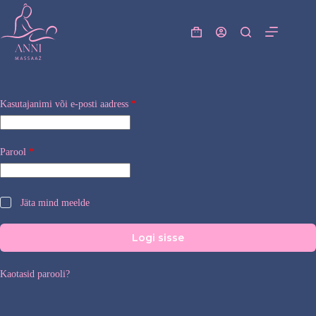
Skip
to
content
Shopping
cart
Nõutud
Kasutajanimi või e-posti aadress
*
Nõutud
Parool
*
Jäta mind meelde
Logi sisse
Kaotasid parooli?