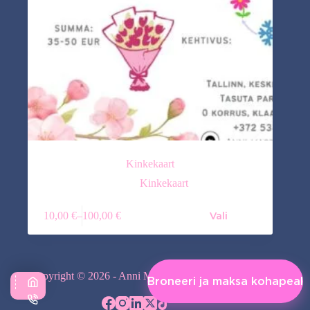
Kinkekaart
Kinkekaart
Sellel
10,00
€
–
100,00
€
Vali
tootel
Hinnavahemik:
on
10,00 €
mitu
kuni
varianti.
100,00 €
Valikuid
Copyright © 2026 - Anni Massaaž - Avango OÜ
saab
Broneeri ja maksa kohapeal
teha
Vali kategooria
tootelehel.