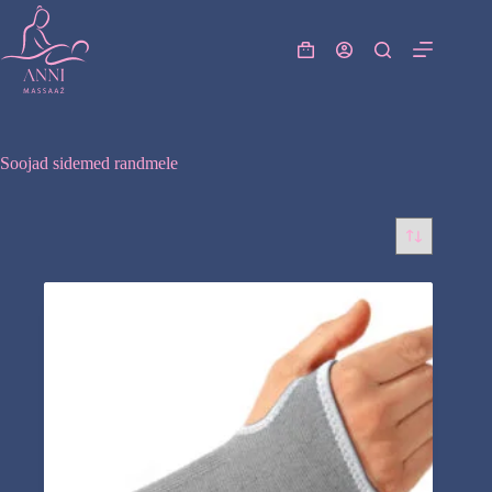
Skip
to
content
Shopping
cart
Soojad sidemed randmele