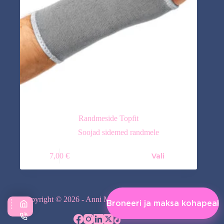
Randmeside Topfit
Soojad sidemed randmele
Sellel
7,00
€
Vali
tootel
on
mitu
varianti.
Valikuid
Copyright © 2026 - Anni Massaaž - Avango OÜ
saab
Broneeri ja maksa kohapeal
teha
Vali kategooria
tootelehel.